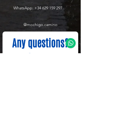
WhatsApp:
+34 629 159 297
@mochigo.camino
Any questions?
Write to us.
Name
*
Last name
E-mail
*