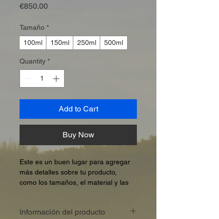
Price
€850.00
Tamaño
*
100ml
150ml
250ml
500ml
Quantity
*
Add to Cart
Buy Now
Este es un buen lugar para agregar 
más detalles sobre tu producto, 
como los tamaños, el material y las 
instrucciones de cuidado o de 
limpieza.
Información del producto