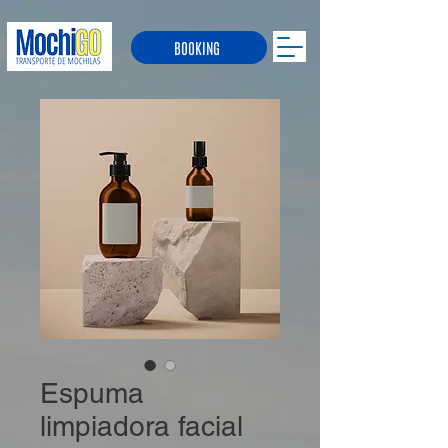
BOOKING
Espuma
limpiadora facial