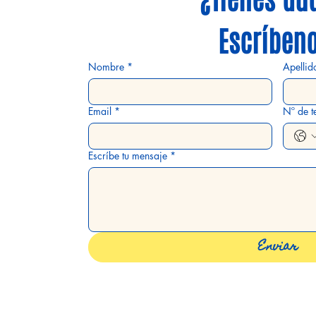
Escríbeno
a
Nombre
*
Apellid
.com
Email
*
Nº de t
Escríbe tu mensaje
*
Enviar