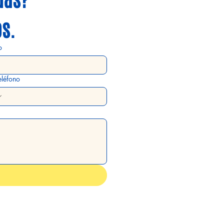
s.
o
eléfono