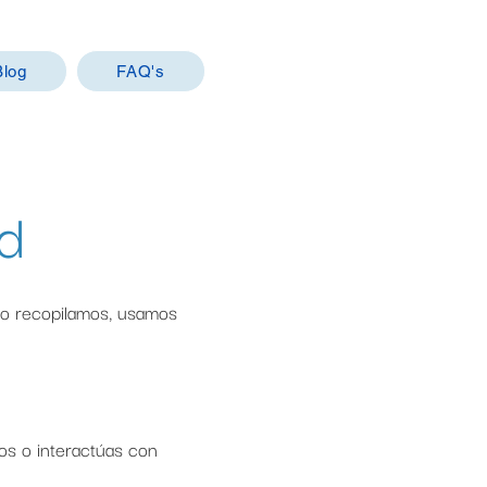
Blog
FAQ's
ad
ómo recopilamos, usamos
os o interactúas con