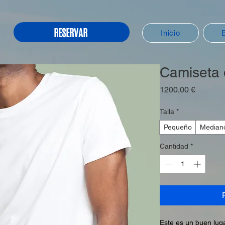
RESERVAR
Inicio
Camiseta 
Precio
1200,00 €
Talla
*
Pequeño
Median
Cantidad
*
Este es un buen luga