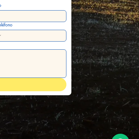
o
eléfono