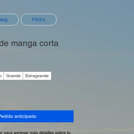
Blog
FAQ's
de manga corta
o
Grande
Extragrande
Pedido anticipado
r para agregar más detalles sobre tu 