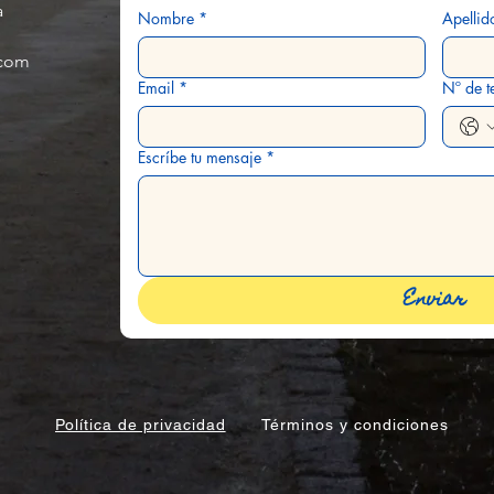
a
Nombre
*
Apellid
.com
Email
*
Nº de t
Escríbe tu mensaje
*
Enviar
Política de privacidad
Términos y condiciones